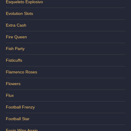
Esqueleto Explosivo
Evolution Slots
Extra Cash
Fire Queen
Fish Party
Fisticuffs
Flamenco Roses
Flowers
Flux
Football Frenzy
Football Star
Foxin Wins Again