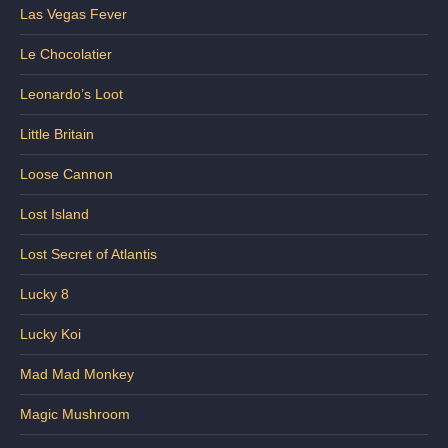
Las Vegas Fever
Le Chocolatier
Leonardo’s Loot
Little Britain
Loose Cannon
Lost Island
Lost Secret of Atlantis
Lucky 8
Lucky Koi
Mad Mad Monkey
Magic Mushroom