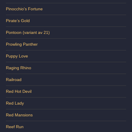
Pinocchio's Fortune
Pirate’s Gold
Pontoon (variant av 21)
Prowling Panther
Puppy Love
Raging Rhino
Railroad
Red Hot Devil
Red Lady
Red Mansions
Reef Run