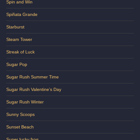
Spin and Win
Spiñata Grande
Starburst
Steam Tower
Streak of Luck
Sugar Pop
Sugar Rush Summer Time
Sugar Rush Valentine’s Day
Sugar Rush Winter
Sunny Scoops
Sunset Beach
Super lucky frog