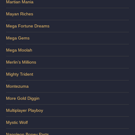
Martian Mania
Mayan Riches
Mega Fortune Dreams
Mega Gems
Mega Moolah
Merlin’s Millions
Mighty Trident
Montezuma
More Gold Diggin
Multiplayer Playboy
Mystic Wolf
Napoleon Boney Parts