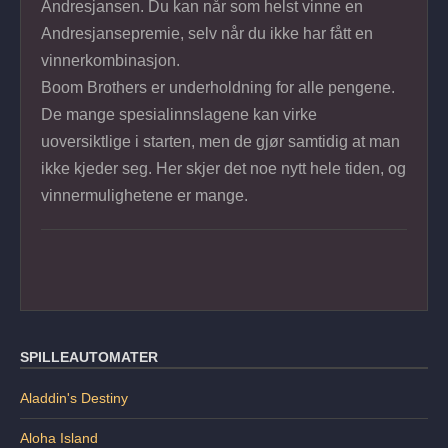
Andresjansen. Du kan når som helst vinne en
Andresjansepremie, selv når du ikke har fått en
vinnerkombinasjon.
Boom Brothers er underholdning for alle pengene.
De mange spesialinnslagene kan virke
uoversiktlige i starten, men de gjør samtidig at man
ikke kjeder seg. Her skjer det noe nytt hele tiden, og
vinnermulighetene er mange.
SPILLEAUTOMATER
Aladdin's Destiny
Aloha Island