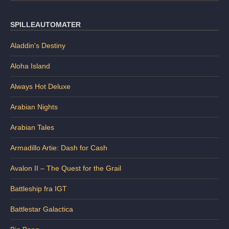
SPILLEAUTOMATER
Aladdin's Destiny
Aloha Island
Always Hot Deluxe
Arabian Nights
Arabian Tales
Armadillo Artie: Dash for Cash
Avalon II – The Quest for the Grail
Battleship fra IGT
Battlestar Galactica