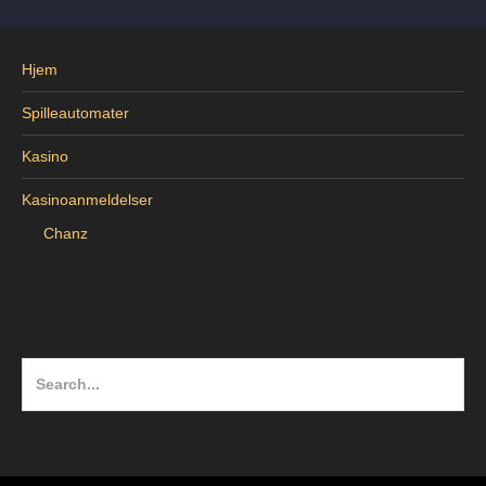
Hjem
Spilleautomater
Kasino
Kasinoanmeldelser
Chanz
S
e
a
r