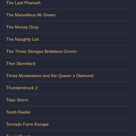
The Last Pharaoh
The Marvellous Mr Green
The Money Drop
The Naughty List
The Three Stooges Brideless Groom
Thor Stormlord
Three Musketeers and the Queen´s Diamond
Thunderstruck 2
Titan Storm
Tomb Raider
Tornado Farm Escape