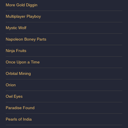
More Gold Diggin
Multiplayer Playboy
Mystic Wolf
Napoleon Boney Parts
Ninja Fruits
Once Upon a Time
Orbital Mining
Orion
Owl Eyes
Paradise Found
Pearls of India