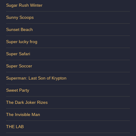
Sugar Rush Winter
Sunny Scoops
Sunset Beach
Super lucky frog
Super Safari
Super Soccer
Superman: Last Son of Krypton
Sweet Party
The Dark Joker Rizes
The Invisible Man
THE LAB