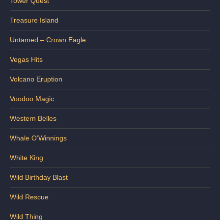
Tower Quest
Treasure Island
Untamed – Crown Eagle
Vegas Hits
Volcano Eruption
Voodoo Magic
Western Belles
Whale O’Winnings
White King
Wild Birthday Blast
Wild Rescue
Wild Thing