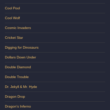
Cool Pool
Cool Wolf
Cosmic Invaders
Cricket Star
Digging for Dinosaurs
Dollars Down Under
Double Diamond
Double Trouble
Dr. Jekyll & Mr. Hyde
Dragon Drop
Dragon's Inferno