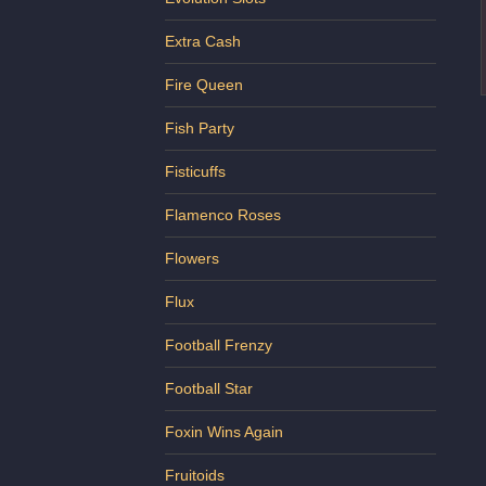
Extra Cash
Fire Queen
Fish Party
Fisticuffs
Flamenco Roses
Flowers
Flux
Football Frenzy
Football Star
Foxin Wins Again
Fruitoids