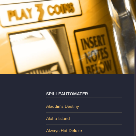
SPILLEAUTOMATER
Aladdin's Destiny
Aloha Island
Always Hot Deluxe