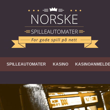
OMATER
SPILLEAUTOMATER
KASINO
KASINOANMELD