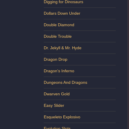
Digging for Dinosaurs
Dollars Down Under
Double Diamond
Double Trouble
Dr. Jekyll & Mr. Hyde
Dragon Drop
Dragon's Inferno
Dungeons And Dragons
Dwarven Gold
Easy Slider
Esqueleto Explosivo
Evolution Slots