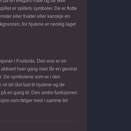
t på en elegant måte og tar ikke
llet er spillets symboler. De er flotte
omster eller frukter eller kanskje en
akgrunnen, for hjulene er nemlig laget
sjoner i Fruitoids. Den ene er en
 aktivert hver gang man får en gevinst
ler. De symbolene som er i den
l bli låst fast til hjulene og de
et på en gang til. Den andre funksjonen
ksjon som følger med i samme tid