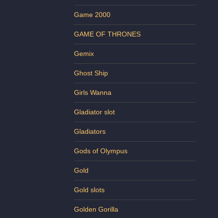
Game 2000
GAME OF THRONES
Gemix
Ghost Ship
Girls Wanna
Gladiator slot
Gladiators
Gods of Olympus
Gold
Gold slots
Golden Gorilla