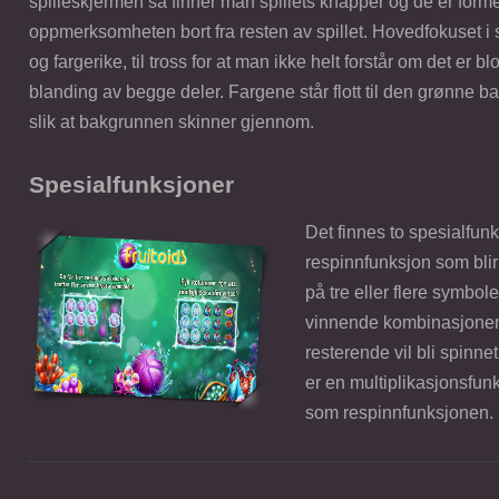
spilleskjermen så finner man spillets knapper og de er forme
oppmerksomheten bort fra resten av spillet. Hovedfokuset i spi
og fargerike, til tross for at man ikke helt forstår om det er bl
blanding av begge deler. Fargene står flott til den grønne b
slik at bakgrunnen skinner gjennom.
Spesialfunksjoner
Det finnes to spesialfunk
respinnfunksjon som blir
på tre eller flere symbo
vinnende kombinasjonen vi
resterende vil bli spinn
er en multiplikasjonsfun
som respinnfunksjonen.