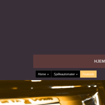
Skip
to
content
FOR GODE SPILL PÅ NETT
NORSKE SPILLEAUT
Skip
HJEM
to
content
Home
»
Spilleautomater
»
Fruitoids