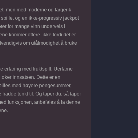
et, men med moderne og fargerik
spille, og en ikke-progressiv jackpot
eter for mange vinn underveis i
ene kommer oftere, ikke fordi det er
nødvendigvis om utålmodighet å bruke
 erfaring med fruktspill. Uerfarne
øker innsatsen. Dette er en
spilles med høyere pengesummer,
 hadde tenkt til. Og taper du, så taper
g med funksjonen, anbefales å la denne
ene.