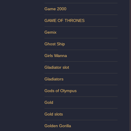
Game 2000
GAME OF THRONES
Gemix
Ghost Ship
Girls Wanna
Gladiator slot
Gladiators
Gods of Olympus
Gold
Gold slots
Golden Gorilla