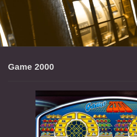
Game 2000