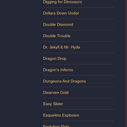
Digging for Dinosaurs
Dollars Down Under
Double Diamond
Double Trouble
Dr. Jekyll & Mr. Hyde
Dragon Drop
Dragon's Inferno
Dungeons And Dragons
Dwarven Gold
Easy Slider
Esqueleto Explosivo
Evolution Slots