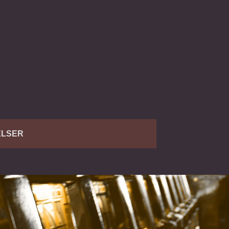
ELSER