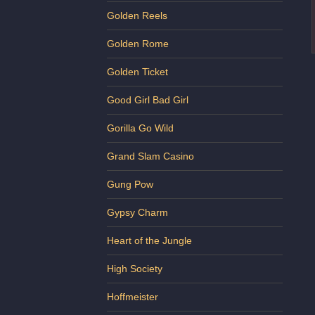
Golden Reels
Golden Rome
Golden Ticket
Good Girl Bad Girl
Gorilla Go Wild
Grand Slam Casino
Gung Pow
Gypsy Charm
Heart of the Jungle
High Society
Hoffmeister