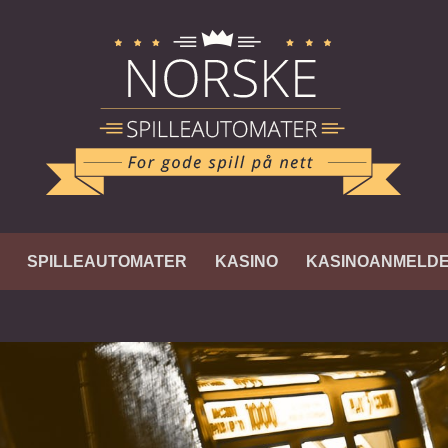
OMATER
SPILLEAUTOMATER
KASINO
KASINOANMELD