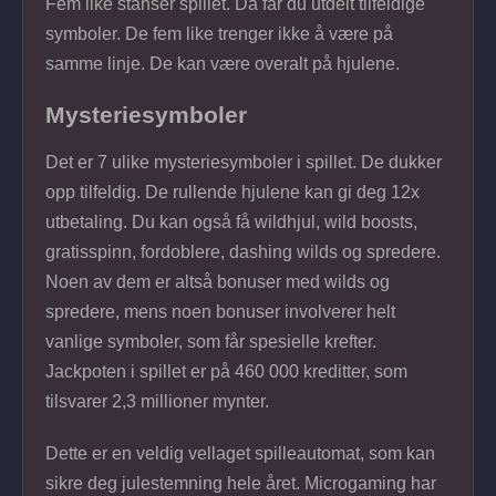
Fem like stanser spillet. Da får du utdelt tilfeldige
symboler. De fem like trenger ikke å være på
samme linje. De kan være overalt på hjulene.
Mysteriesymboler
Det er 7 ulike mysteriesymboler i spillet. De dukker
opp tilfeldig. De rullende hjulene kan gi deg 12x
utbetaling. Du kan også få wildhjul, wild boosts,
gratisspinn, fordoblere, dashing wilds og spredere.
Noen av dem er altså bonuser med wilds og
spredere, mens noen bonuser involverer helt
vanlige symboler, som får spesielle krefter.
Jackpoten i spillet er på 460 000 kreditter, som
tilsvarer 2,3 millioner mynter.
Dette er en veldig vellaget spilleautomat, som kan
sikre deg julestemning hele året. Microgaming har