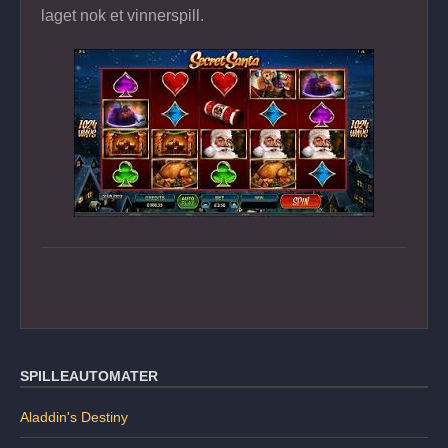
laget nok et vinnerspill.
SPILLEAUTOMATER
Aladdin's Destiny