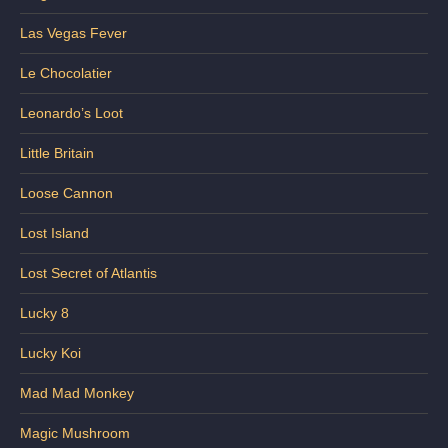
Las Vegas Fever
Le Chocolatier
Leonardo’s Loot
Little Britain
Loose Cannon
Lost Island
Lost Secret of Atlantis
Lucky 8
Lucky Koi
Mad Mad Monkey
Magic Mushroom