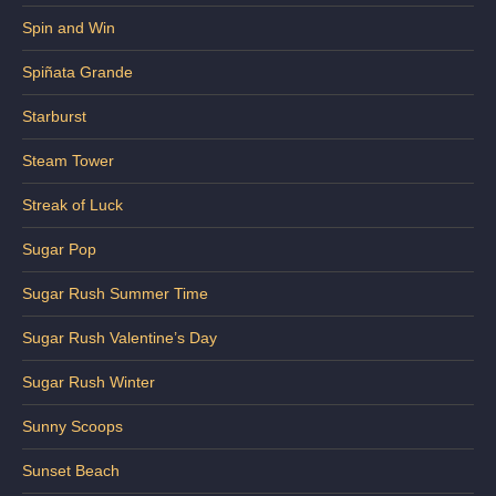
Spin and Win
Spiñata Grande
Starburst
Steam Tower
Streak of Luck
Sugar Pop
Sugar Rush Summer Time
Sugar Rush Valentine’s Day
Sugar Rush Winter
Sunny Scoops
Sunset Beach