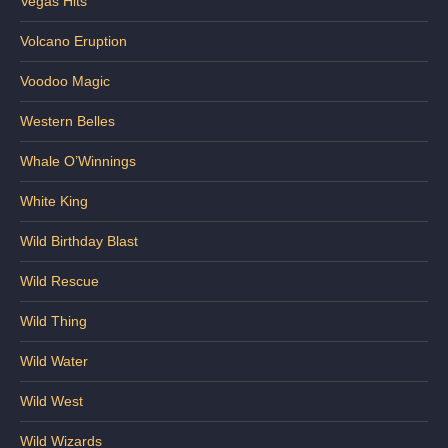
Vegas Hits
Volcano Eruption
Voodoo Magic
Western Belles
Whale O’Winnings
White King
Wild Birthday Blast
Wild Rescue
Wild Thing
Wild Water
Wild West
Wild Wizards