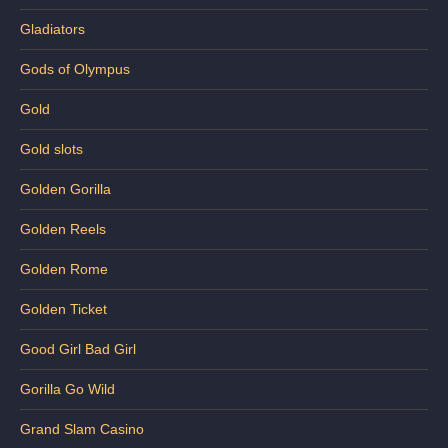
Gladiators
Gods of Olympus
Gold
Gold slots
Golden Gorilla
Golden Reels
Golden Rome
Golden Ticket
Good Girl Bad Girl
Gorilla Go Wild
Grand Slam Casino