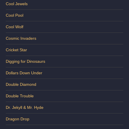
Cool Jewels
Cool Pool
Cool Wolf
Cosmic Invaders
Cricket Star
Digging for Dinosaurs
Dollars Down Under
Double Diamond
Double Trouble
Dr. Jekyll & Mr. Hyde
Dragon Drop