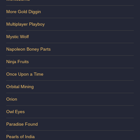
More Gold Diggin
Multiplayer Playboy
Mystic Wolf
Napoleon Boney Parts
Ninja Fruits
Once Upon a Time
Orbital Mining
Orion
Owl Eyes
Paradise Found
Pearls of India