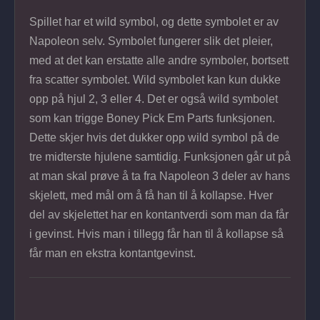
Spillet har et wild symbol, og dette symbolet er av
Napoleon selv. Symbolet fungerer slik det pleier,
med at det kan erstatte alle andre symboler, bortsett
fra scatter symbolet. Wild symbolet kan kun dukke
opp på hjul 2, 3 eller 4. Det er også wild symbolet
som kan trigge Boney Pick Em Parts funksjonen.
Dette skjer hvis det dukker opp wild symbol på de
tre midterste hjulene samtidig. Funksjonen går ut på
at man skal prøve å ta fra Napoleon 3 deler av hans
skjelett, med mål om å få han til å kollapse. Hver
del av skjelettet har en kontantverdi som man da får
i gevinst. Hvis man i tillegg får han til å kollapse så
får man en ekstra kontantgevinst.