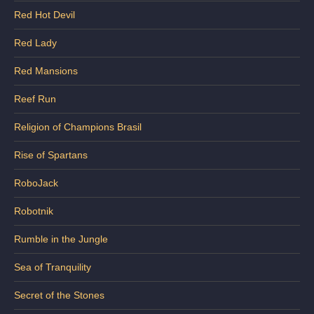
Red Hot Devil
Red Lady
Red Mansions
Reef Run
Religion of Champions Brasil
Rise of Spartans
RoboJack
Robotnik
Rumble in the Jungle
Sea of Tranquility
Secret of the Stones