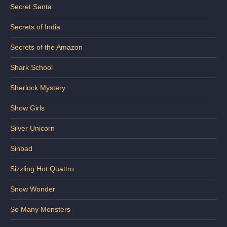
Secret Santa
Secrets of India
Secrets of the Amazon
Shark School
Sherlock Mystery
Show Girls
Silver Unicorn
Sinbad
Sizzling Hot Quattro
Snow Wonder
So Many Monsters