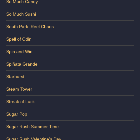
So Much Candy
So Much Sushi
South Park: Reel Chaos
Spell of Odin
Spin and Win
Spiñata Grande
Starburst
Steam Tower
Streak of Luck
Sugar Pop
Sugar Rush Summer Time
Sugar Rush Valentine’s Day