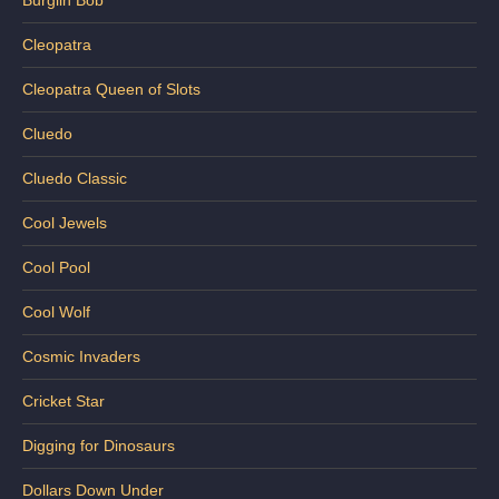
Burglin Bob
Cleopatra
Cleopatra Queen of Slots
Cluedo
Cluedo Classic
Cool Jewels
Cool Pool
Cool Wolf
Cosmic Invaders
Cricket Star
Digging for Dinosaurs
Dollars Down Under