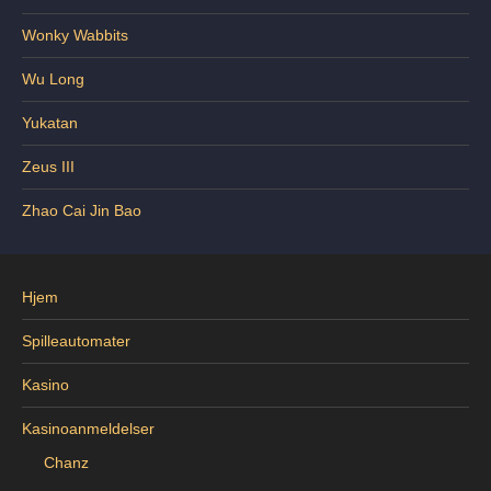
Wonky Wabbits
Wu Long
Yukatan
Zeus III
Zhao Cai Jin Bao
Hjem
Spilleautomater
Kasino
Kasinoanmeldelser
Chanz