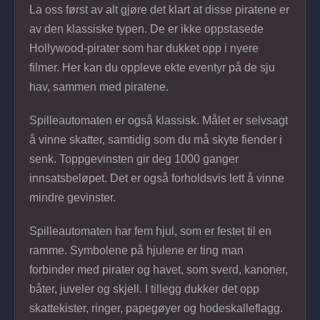
La oss først av alt gjøre det klart at disse piratene er
av den klassiske typen. De er ikke oppstasede
Hollywood-pirater som har dukket opp i nyere
filmer. Her kan du oppleve ekte eventyr på de sju
hav, sammen med piratene.
Spilleautomaten er også klassisk. Målet er selvsagt
å vinne skatter, samtidig som du må skyte fiender i
senk. Toppgevinsten gir deg 1000 ganger
innsatsbeløpet. Det er også forholdsvis lett å vinne
mindre gevinster.
Spilleautomaten har fem hjul, som er festet til en
ramme. Symbolene på hjulene er ting man
forbinder med pirater og havet, som sverd, kanoner,
båter, juveler og skjell. I tillegg dukker det opp
skattekister, ringer, papegøyer og hodeskalleflagg.