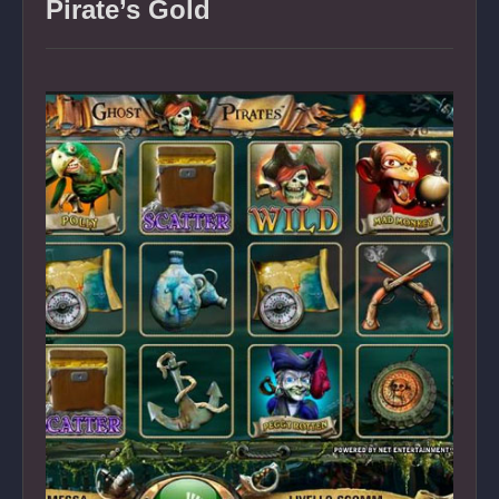
Pirate’s Gold