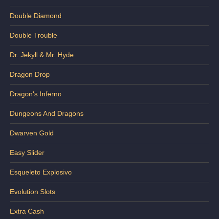
Double Diamond
Double Trouble
Dr. Jekyll & Mr. Hyde
Dragon Drop
Dragon's Inferno
Dungeons And Dragons
Dwarven Gold
Easy Slider
Esqueleto Explosivo
Evolution Slots
Extra Cash