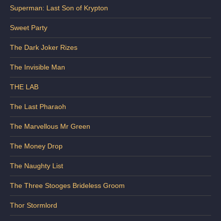
Superman: Last Son of Krypton
Sweet Party
The Dark Joker Rizes
The Invisible Man
THE LAB
The Last Pharaoh
The Marvellous Mr Green
The Money Drop
The Naughty List
The Three Stooges Brideless Groom
Thor Stormlord