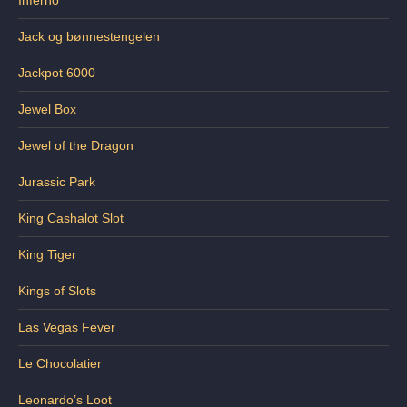
Inferno
Jack og bønnestengelen
Jackpot 6000
Jewel Box
Jewel of the Dragon
Jurassic Park
King Cashalot Slot
King Tiger
Kings of Slots
Las Vegas Fever
Le Chocolatier
Leonardo’s Loot