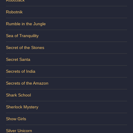
RoboJack
Robotnik
Rumble in the Jungle
Sea of Tranquility
Secret of the Stones
Secret Santa
Secrets of India
Secrets of the Amazon
Shark School
Sherlock Mystery
Show Girls
Silver Unicorn