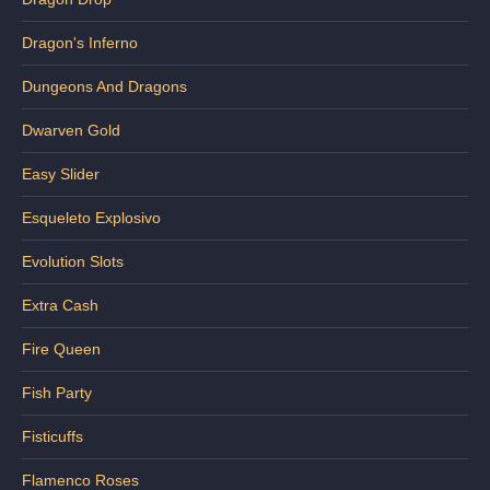
Dragon's Inferno
Dungeons And Dragons
Dwarven Gold
Easy Slider
Esqueleto Explosivo
Evolution Slots
Extra Cash
Fire Queen
Fish Party
Fisticuffs
Flamenco Roses