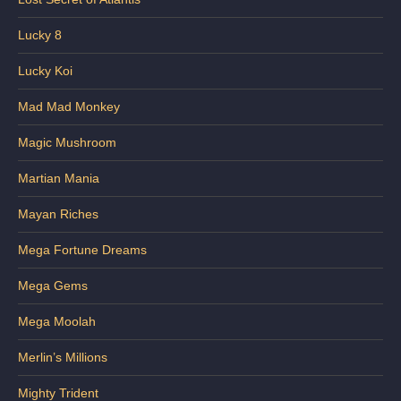
Lucky 8
Lucky Koi
Mad Mad Monkey
Magic Mushroom
Martian Mania
Mayan Riches
Mega Fortune Dreams
Mega Gems
Mega Moolah
Merlin’s Millions
Mighty Trident