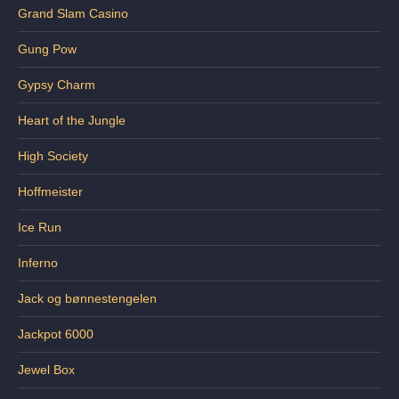
Grand Slam Casino
Gung Pow
Gypsy Charm
Heart of the Jungle
High Society
Hoffmeister
Ice Run
Inferno
Jack og bønnestengelen
Jackpot 6000
Jewel Box