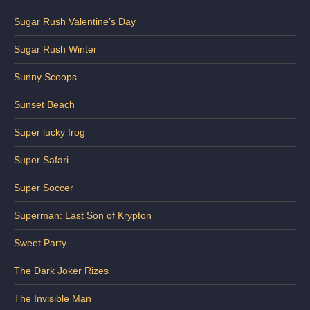
Sugar Rush Valentine’s Day
Sugar Rush Winter
Sunny Scoops
Sunset Beach
Super lucky frog
Super Safari
Super Soccer
Superman: Last Son of Krypton
Sweet Party
The Dark Joker Rizes
The Invisible Man