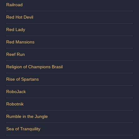
Railroad
Red Hot Devil
Red Lady
Red Mansions
Reef Run
Religion of Champions Brasil
Rise of Spartans
RoboJack
Robotnik
Rumble in the Jungle
Sea of Tranquility