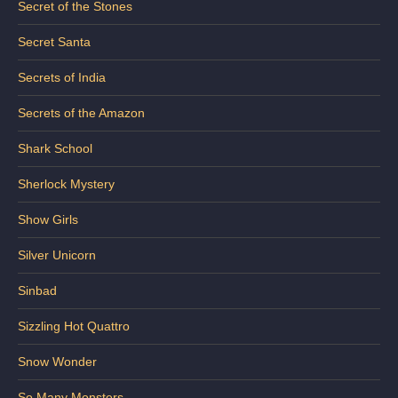
Secret of the Stones
Secret Santa
Secrets of India
Secrets of the Amazon
Shark School
Sherlock Mystery
Show Girls
Silver Unicorn
Sinbad
Sizzling Hot Quattro
Snow Wonder
So Many Monsters