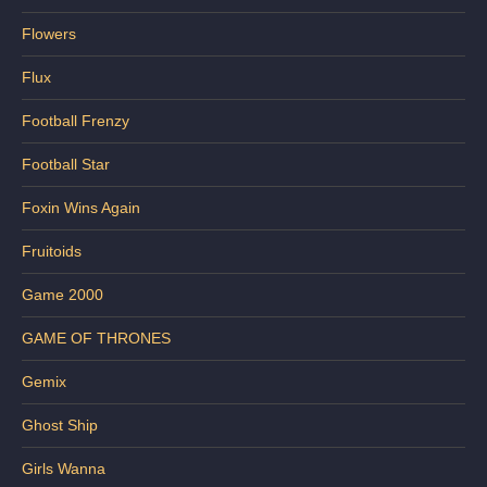
Flowers
Flux
Football Frenzy
Football Star
Foxin Wins Again
Fruitoids
Game 2000
GAME OF THRONES
Gemix
Ghost Ship
Girls Wanna