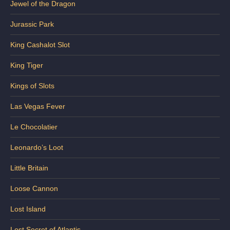
Jewel of the Dragon
Jurassic Park
King Cashalot Slot
King Tiger
Kings of Slots
Las Vegas Fever
Le Chocolatier
Leonardo’s Loot
Little Britain
Loose Cannon
Lost Island
Lost Secret of Atlantis