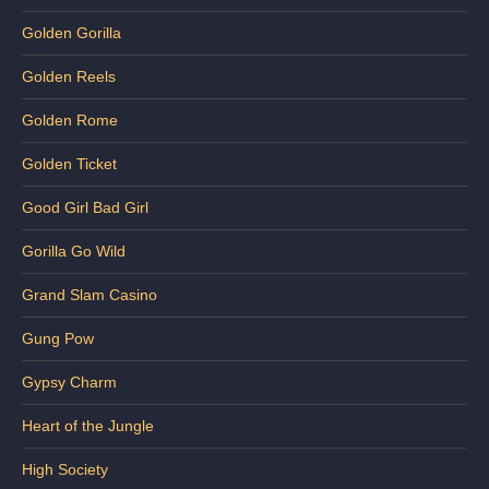
Golden Gorilla
Golden Reels
Golden Rome
Golden Ticket
Good Girl Bad Girl
Gorilla Go Wild
Grand Slam Casino
Gung Pow
Gypsy Charm
Heart of the Jungle
High Society