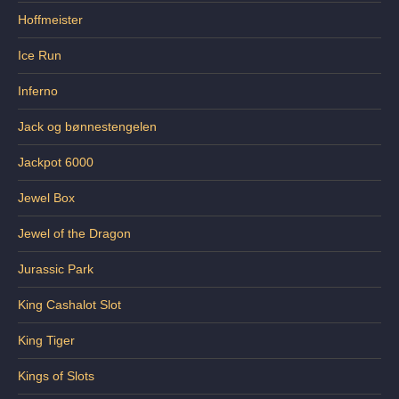
Hoffmeister
Ice Run
Inferno
Jack og bønnestengelen
Jackpot 6000
Jewel Box
Jewel of the Dragon
Jurassic Park
King Cashalot Slot
King Tiger
Kings of Slots