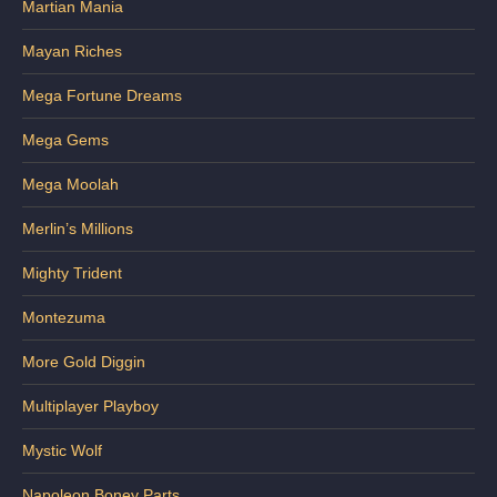
Martian Mania
Mayan Riches
Mega Fortune Dreams
Mega Gems
Mega Moolah
Merlin’s Millions
Mighty Trident
Montezuma
More Gold Diggin
Multiplayer Playboy
Mystic Wolf
Napoleon Boney Parts