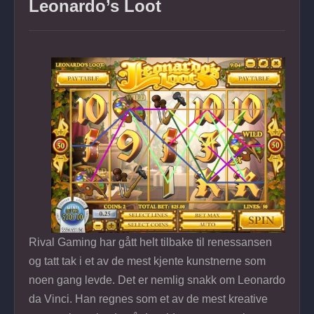
Leonardo’s Loot
Rival Gaming har gått helt tilbake til renessansen
og tatt tak i et av de mest kjente kunstnerne som
noen gang levde. Det er nemlig snakk om Leonardo
da Vinci. Han regnes som et av de mest kreative