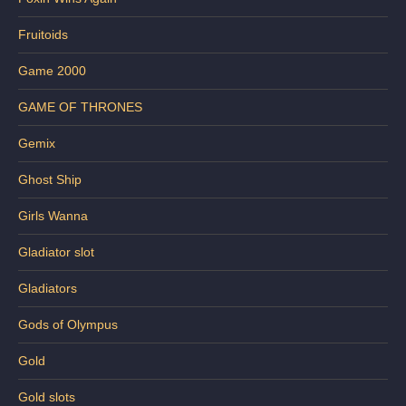
Fruitoids
Game 2000
GAME OF THRONES
Gemix
Ghost Ship
Girls Wanna
Gladiator slot
Gladiators
Gods of Olympus
Gold
Gold slots