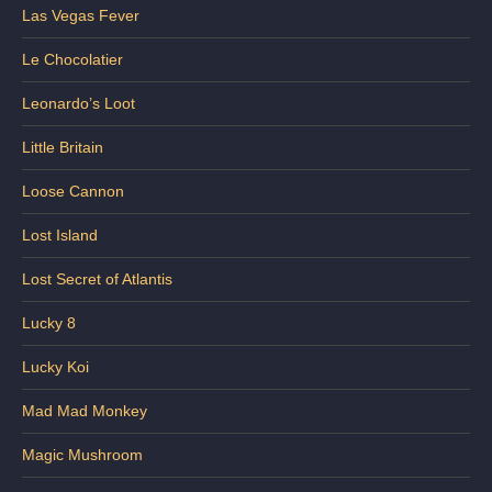
Las Vegas Fever
Le Chocolatier
Leonardo’s Loot
Little Britain
Loose Cannon
Lost Island
Lost Secret of Atlantis
Lucky 8
Lucky Koi
Mad Mad Monkey
Magic Mushroom