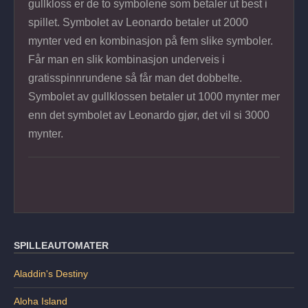
gullkloss er de to symbolene som betaler ut best i
spillet. Symbolet av Leonardo betaler ut 2000
mynter ved en kombinasjon på fem slike symboler.
Får man en slik kombinasjon underveis i
gratisspinnrundene så får man det dobbelte.
Symbolet av gullklossen betaler ut 1000 mynter mer
enn det symbolet av Leonardo gjør, det vil si 3000
mynter.
SPILLEAUTOMATER
Aladdin's Destiny
Aloha Island