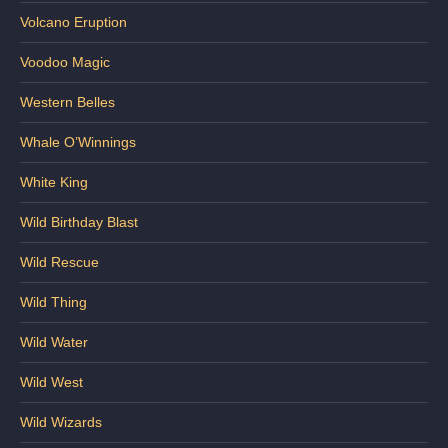
Volcano Eruption
Voodoo Magic
Western Belles
Whale O’Winnings
White King
Wild Birthday Blast
Wild Rescue
Wild Thing
Wild Water
Wild West
Wild Wizards